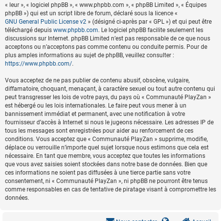
« leur », « logiciel phpBB », « www.phpbb.com », « phpBB Limited », « Équipes
phpBB ») qui est un script libre de forum, déclaré sous la licence «
GNU General Public License v2
» (désigné ci-après par « GPL ») et qui peut être
téléchargé depuis
www.phpbb.com
. Le logiciel phpBB facilite seulement les
discussions sur Internet. phpBB Limited n’est pas responsable de ce que nous
acceptons ou n’acceptons pas comme contenu ou conduite permis. Pour de
plus amples informations au sujet de phpBB, veuillez consulter :
https://www.phpbb.com/
.
Vous acceptez de ne pas publier de contenu abusif, obscène, vulgaire,
diffamatoire, choquant, menaçant, à caractère sexuel ou tout autre contenu qui
peut transgresser les lois de votre pays, du pays où « Communauté PlayZan »
est hébergé ou les lois internationales. Le faire peut vous mener à un
bannissement immédiat et permanent, avec une notification à votre
fournisseur d’accès à Internet si nous le jugeons nécessaire. Les adresses IP de
tous les messages sont enregistrées pour aider au renforcement de ces
conditions. Vous acceptez que « Communauté PlayZan » supprime, modifie,
déplace ou verrouille n’importe quel sujet lorsque nous estimons que cela est
nécessaire. En tant que membre, vous acceptez que toutes les informations
que vous avez saisies soient stockées dans notre base de données. Bien que
ces informations ne soient pas diffusées à une tierce partie sans votre
consentement, ni « Communauté PlayZan », ni phpBB ne pourront être tenus
comme responsables en cas de tentative de piratage visant à compromettre les
données.