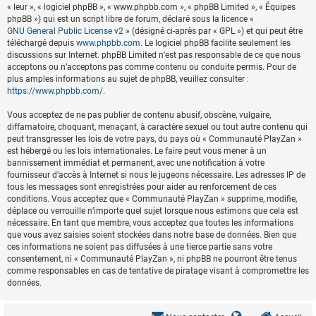
« leur », « logiciel phpBB », « www.phpbb.com », « phpBB Limited », « Équipes
phpBB ») qui est un script libre de forum, déclaré sous la licence «
GNU General Public License v2
» (désigné ci-après par « GPL ») et qui peut être
téléchargé depuis
www.phpbb.com
. Le logiciel phpBB facilite seulement les
discussions sur Internet. phpBB Limited n’est pas responsable de ce que nous
acceptons ou n’acceptons pas comme contenu ou conduite permis. Pour de
plus amples informations au sujet de phpBB, veuillez consulter :
https://www.phpbb.com/
.
Vous acceptez de ne pas publier de contenu abusif, obscène, vulgaire,
diffamatoire, choquant, menaçant, à caractère sexuel ou tout autre contenu qui
peut transgresser les lois de votre pays, du pays où « Communauté PlayZan »
est hébergé ou les lois internationales. Le faire peut vous mener à un
bannissement immédiat et permanent, avec une notification à votre
fournisseur d’accès à Internet si nous le jugeons nécessaire. Les adresses IP de
tous les messages sont enregistrées pour aider au renforcement de ces
conditions. Vous acceptez que « Communauté PlayZan » supprime, modifie,
déplace ou verrouille n’importe quel sujet lorsque nous estimons que cela est
nécessaire. En tant que membre, vous acceptez que toutes les informations
que vous avez saisies soient stockées dans notre base de données. Bien que
ces informations ne soient pas diffusées à une tierce partie sans votre
consentement, ni « Communauté PlayZan », ni phpBB ne pourront être tenus
comme responsables en cas de tentative de piratage visant à compromettre les
données.