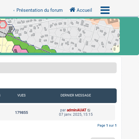
Présentation du forum
Accueil
S
VUES
DERNIER MESSAGE
par
adminAUAT
179855
07 janv. 2025, 15:15
Page
1
sur
1