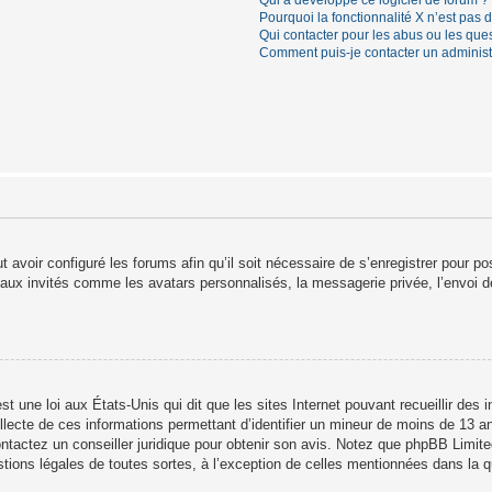
Qui a développé ce logiciel de forum ?
Pourquoi la fonctionnalité X n’est pas 
Qui contacter pour les abus ou les que
Comment puis-je contacter un administ
t avoir configuré les forums afin qu’il soit nécessaire de s’enregistrer pour 
 aux invités comme les avatars personnalisés, la messagerie privée, l’envoi d
t une loi aux États-Unis qui dit que les sites Internet pouvant recueillir des
ollecte de ces informations permettant d’identifier un mineur de moins de 13 a
ontactez un conseiller juridique pour obtenir son avis. Notez que phpBB Limite
stions légales de toutes sortes, à l’exception de celles mentionnées dans la 