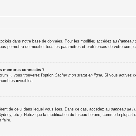
tockés dans notre base de données. Pour les modifier, accédez au
Panneau de
vous permettra de modifier tous les paramètres et préférences de votre compt
es membres connectés ?
forum », vous trouverez l’option
Cacher mon statut en ligne
. Si vous activez c
embres invisibles.
ifférent de celui dans lequel vous êtes. Dans ce cas, accédez au
panneau de l’u
Sydney, etc.). Notez que la modification du fuseau horaire, comme la plupar
 faire.