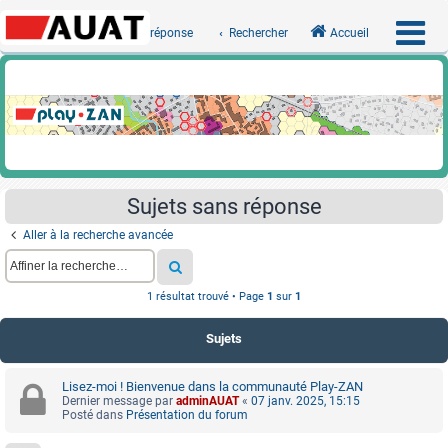
Sujets sans réponse
Rechercher
Accueil
Sujets sans réponse
Aller à la recherche avancée
1 résultat trouvé • Page
1
sur
1
Sujets
Lisez-moi ! Bienvenue dans la communauté Play-ZAN
Dernier message par
adminAUAT
«
07 janv. 2025, 15:15
Posté dans
Présentation du forum