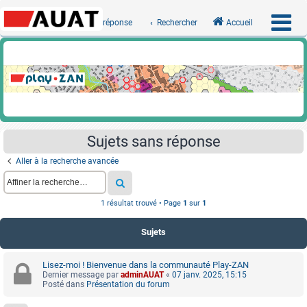
Sujets sans réponse
Rechercher
Accueil
Sujets sans réponse
Aller à la recherche avancée
1 résultat trouvé • Page
1
sur
1
Sujets
Lisez-moi ! Bienvenue dans la communauté Play-ZAN
Dernier message par
adminAUAT
«
07 janv. 2025, 15:15
Posté dans
Présentation du forum